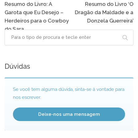
navigation
Resumo do Livro: A
Resumo do Livro ‘O
Garota que Eu Desejo –
Dragão da Maldade e a
Herdeiros para o Cowboy
Donzela Guerreira’
do Sara
Dúvidas
Se você tem alguma dúvida, sinta-se à vontade para
nos escrever.
Deixe-nos uma mensagem