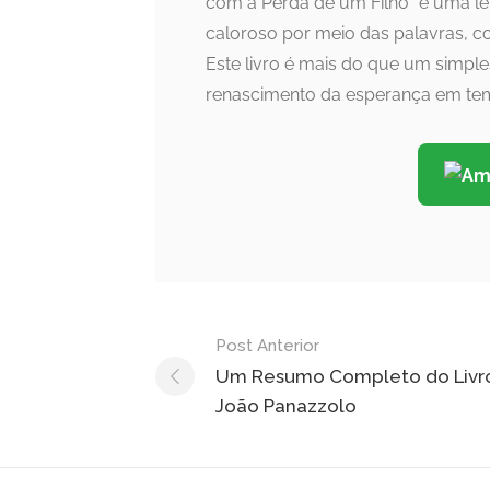
com a Perda de um Filho” é uma le
caloroso por meio das palavras, c
Este livro é mais do que um simple
renascimento da esperança em tem
Post
Post Anterior
navigation
Um Resumo Completo do Livro
João Panazzolo