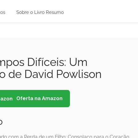
tos
Sobre o Livro Resumo
pos Difíceis: Um
o de David Powlison
Oferta na Amazon
o
endo com a Perda de um Filho: Consolaço para o Coração