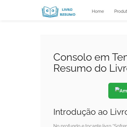
Home
Produ
Consolo em Tem
Resumo do Livr
Introdução ao Livr
No profundo e tocante livro “Sofr