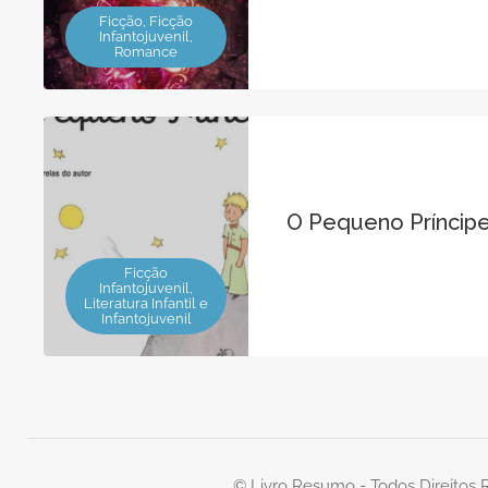
Ficção, Ficção
Infantojuvenil,
Romance
O Pequeno Príncip
Ficção
Infantojuvenil,
Literatura Infantil e
Infantojuvenil
© Livro Resumo - Todos Direitos 