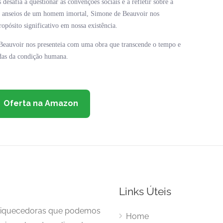
safia a questionar as convenções sociais e a refletir sobre a
s e anseios de um homem imortal, Simone de Beauvoir nos
ropósito significativo em nossa existência.
 Beauvoir nos presenteia com uma obra que transcende o tempo e
ndas da condição humana.
Oferta na Amazon
Links Úteis
enriquecedoras que podemos
Home