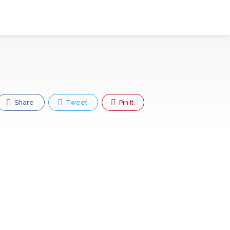
Share
Tweet
Pin It