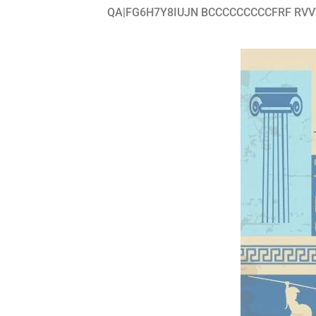
QA|FG6H7Y8IUJN BCCCCCCCCCFRF RV