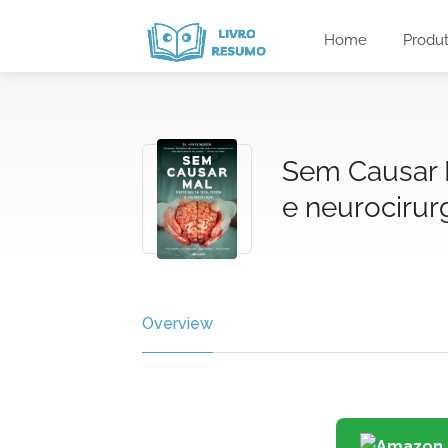
Home
Produ
Sem Causar M
e neurocirur
Overview