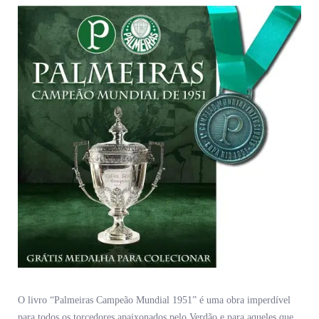
O livro “Palmeiras Campeão Mundial 1951” é uma obra imperdível
para todos os torcedores apaixonados pelo Verdão e para aqueles que