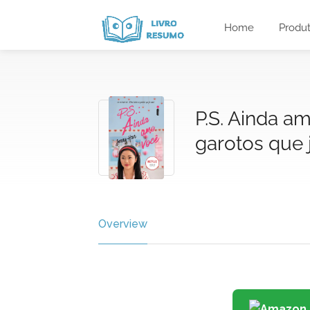
Home
Produ
P.S. Ainda a
garotos que j
Overview