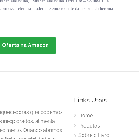
Mulher Maravilha, “Mulher Maravilha Terra Um – Volume 1” é
 com essa releitura moderna e emocionante da história da heroína
Oferta na Amazon
Links Úteis
enriquecedoras que podemos
Home
s inexplorados, alimenta
Produtos
hecimento. Quando abrimos
Sobre o Livro