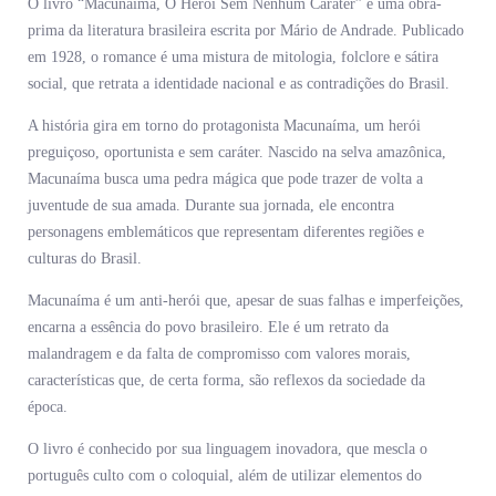
O livro “Macunaíma, O Herói Sem Nenhum Caráter” é uma obra-
prima da literatura brasileira escrita por Mário de Andrade. Publicado
em 1928, o romance é uma mistura de mitologia, folclore e sátira
social, que retrata a identidade nacional e as contradições do Brasil.
A história gira em torno do protagonista Macunaíma, um herói
preguiçoso, oportunista e sem caráter. Nascido na selva amazônica,
Macunaíma busca uma pedra mágica que pode trazer de volta a
juventude de sua amada. Durante sua jornada, ele encontra
personagens emblemáticos que representam diferentes regiões e
culturas do Brasil.
Macunaíma é um anti-herói que, apesar de suas falhas e imperfeições,
encarna a essência do povo brasileiro. Ele é um retrato da
malandragem e da falta de compromisso com valores morais,
características que, de certa forma, são reflexos da sociedade da
época.
O livro é conhecido por sua linguagem inovadora, que mescla o
português culto com o coloquial, além de utilizar elementos do