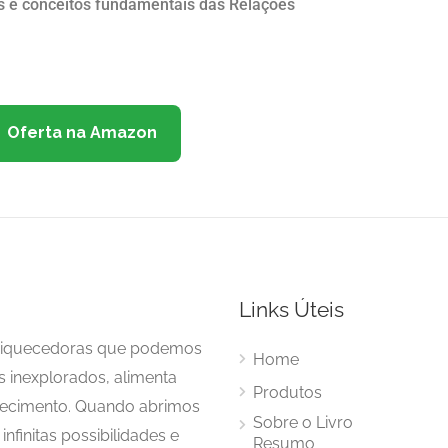
as e conceitos fundamentais das Relações
Oferta na Amazon
Links Úteis
enriquecedoras que podemos
Home
s inexplorados, alimenta
Produtos
hecimento. Quando abrimos
Sobre o Livro
nfinitas possibilidades e
Resumo