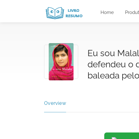
Home
Produ
Eu sou Malala
defendeu o d
baleada pelo
Overview