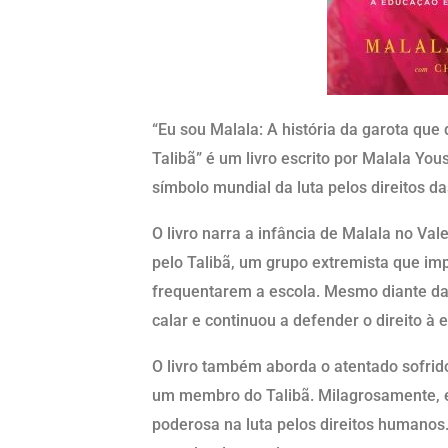
“Eu sou Malala: A história da garota que
Talibã” é um livro escrito por Malala Y
símbolo mundial da luta pelos direitos d
O livro narra a infância de Malala no Va
pelo Talibã, um grupo extremista que im
frequentarem a escola. Mesmo diante das
calar e continuou a defender o direito à
O livro também aborda o atentado sofrid
um membro do Talibã. Milagrosamente, e
poderosa na luta pelos direitos humano