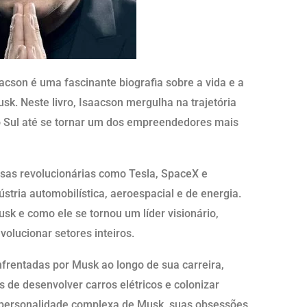
aacson é uma fascinante biografia sobre a vida e a
sk. Neste livro, Isaacson mergulha na trajetória
o Sul até se tornar um dos empreendedores mais
sas revolucionárias como Tesla, SpaceX e
stria automobilística, aeroespacial e de energia.
sk e como ele se tornou um líder visionário,
volucionar setores inteiros.
nfrentadas por Musk ao longo de sua carreira,
s de desenvolver carros elétricos e colonizar
a personalidade complexa de Musk, suas obsessões