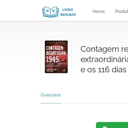
Home
Produ
Contagem reg
extraordinár
e os 116 di
Overview