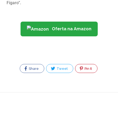
Fígaro”.
Oferta na Amazon
Share
Tweet
Pin It