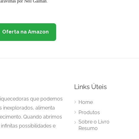
maravilhas por Neil Gaiman.
Oferta na Amazon
Links Úteis
enriquecedoras que podemos
Home
s inexplorados, alimenta
Produtos
hecimento. Quando abrimos
Sobre o Livro
nfinitas possibilidades e
Resumo