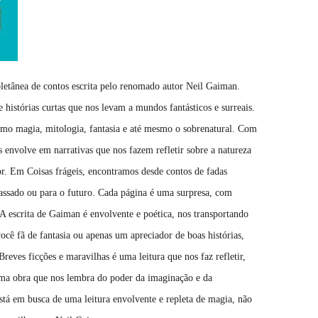
oletânea de contos escrita pelo renomado autor Neil Gaiman.
 histórias curtas que nos levam a mundos fantásticos e surreais.
omo magia, mitologia, fantasia e até mesmo o sobrenatural. Com
s envolve em narrativas que nos fazem refletir sobre a natureza
. Em Coisas frágeis, encontramos desde contos de fadas
passado ou para o futuro. Cada página é uma surpresa, com
A escrita de Gaiman é envolvente e poética, nos transportando
você fã de fantasia ou apenas um apreciador de boas histórias,
 Breves ficções e maravilhas é uma leitura que nos faz refletir,
uma obra que nos lembra do poder da imaginação e da
está em busca de uma leitura envolvente e repleta de magia, não