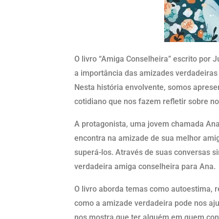
O livro “Amiga Conselheira” escrito por J
a importância das amizades verdadeiras
Nesta história envolvente, somos aprese
cotidiano que nos fazem refletir sobre n
A protagonista, uma jovem chamada Ana,
encontra na amizade de sua melhor amiga
superá-los. Através de suas conversas si
verdadeira amiga conselheira para Ana.
O livro aborda temas como autoestima, r
como a amizade verdadeira pode nos ajuda
nos mostra que ter alguém em quem conf