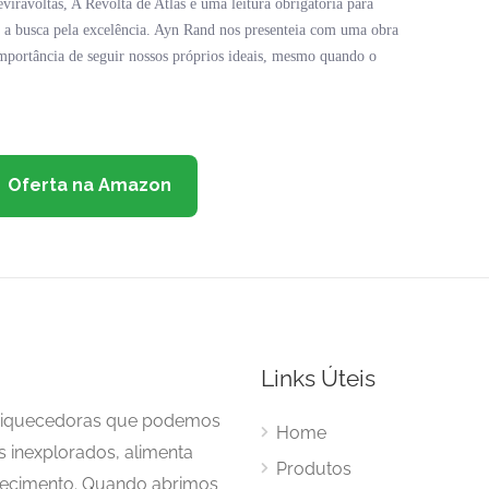
iravoltas, A Revolta de Atlas é uma leitura obrigatória para
e a busca pela excelência. Ayn Rand nos presenteia com uma obra
 importância de seguir nossos próprios ideais, mesmo quando o
Oferta na Amazon
Links Úteis
enriquecedoras que podemos
Home
s inexplorados, alimenta
Produtos
hecimento. Quando abrimos