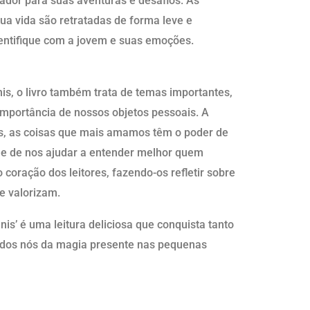
sador para suas aventuras e desafios. As
ua vida são retratadas de forma leve e
identifique com a jovem e suas emoções.
is, o livro também trata de temas importantes,
mportância de nossos objetos pessoais. A
es, as coisas que mais amamos têm o poder de
as e de nos ajudar a entender melhor quem
oração dos leitores, fazendo-os refletir sobre
e valorizam.
is’ é uma leitura deliciosa que conquista tanto
odos nós da magia presente nas pequenas