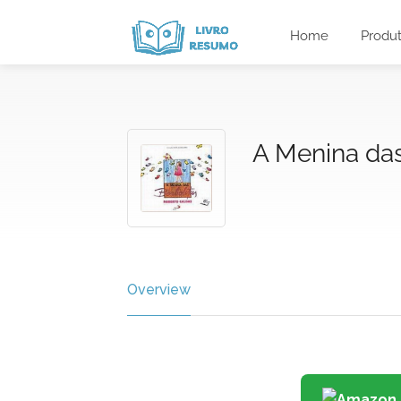
Home
Produ
A Menina da
Overview