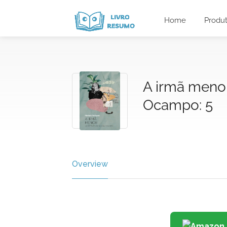
Home
Produ
A irmã menor
Ocampo: 5
Overview