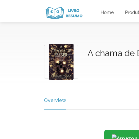
Home
Produ
A chama de
Overview